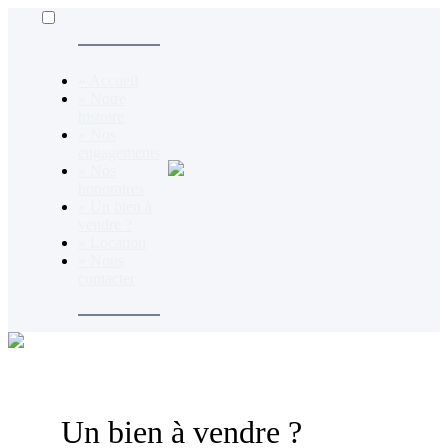
» Accueil
» Notre
histoire
» Nos
engagements
» Nos
honoraires
» Un bien à
vendre ?
» Location
» Nous
contacter
Un bien à vendre ?