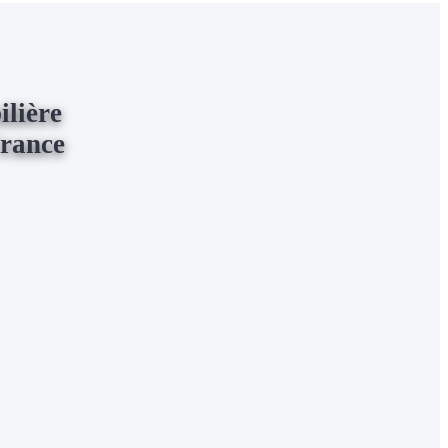
lière
France