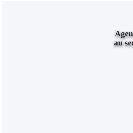
Agen
au se