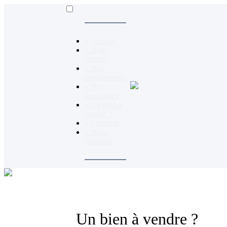
» Accueil
» Notre
histoire
» Nos
engagements
» Nos
honoraires
» Un bien à
vendre ?
» Location
» Nous
contacter
Un bien à vendre ?