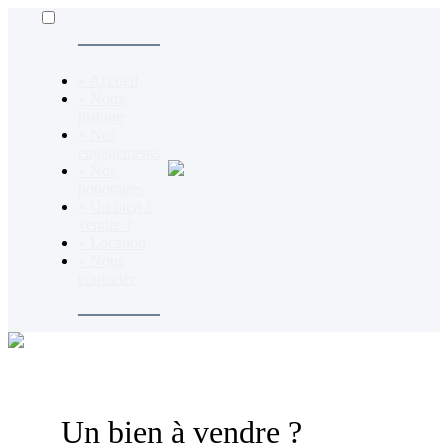
» Accueil
» Notre
histoire
» Nos
engagements
» Nos
honoraires
» Un bien à
vendre ?
» Location
» Nous
contacter
Un bien à vendre ?